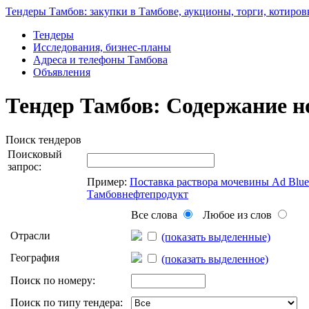
Тендеры Тамбов: закупки в Тамбове, аукционы, торги, котиров
Тендеры
Исследования, бизнес-планы
Адреса и телефоны Тамбова
Объявления
Тендер Тамбов: Содержание н
Поиск тендеров
Поисковый
запрос:
Пример:
Поставка раствора мочевины Ad Blu
Тамбовнефтепродукт
Все слова
Любое из слов
Отрасли
(показать выделенные)
География
(показать выделенное)
Поиск по номеру:
Поиск по типу тендера: