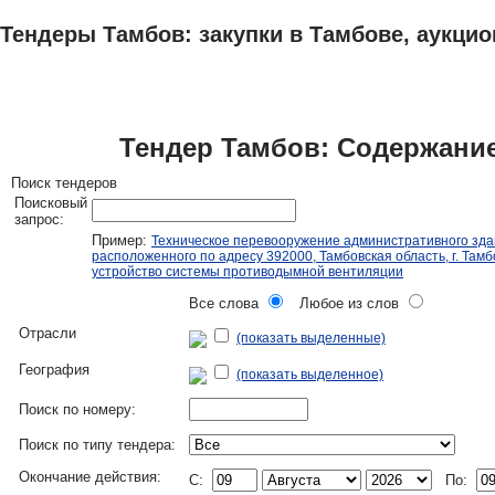
Тендеры Тамбов: закупки в Тамбове, аукцио
ТЕНДЕРЫ
ИССЛЕДОВАНИЯ, БИЗНЕС-ПЛАНЫ
АДРЕСА И ТЕЛЕФО
Тендер Тамбов: Содержание
Поиск тендеров
Поисковый
запрос:
Пример:
Техническое перевооружение административного зда
расположенного по адресу 392000, Тамбовская область, г. Тамбо
устройство системы противодымной вентиляции
Все слова
Любое из слов
Отрасли
(показать выделенные)
География
(показать выделенное)
Поиск по номеру:
Поиск по типу тендера:
Окончание действия:
C:
По: