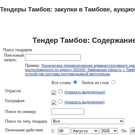
Тендеры Тамбов: закупки в Тамбове, аукцио
ТЕНДЕРЫ
ИССЛЕДОВАНИЯ, БИЗНЕС-ПЛАНЫ
АДРЕСА И ТЕЛЕФО
Тендер Тамбов: Содержание
Поиск тендеров
Поисковый
запрос:
Пример:
Техническое перевооружение административного зда
расположенного по адресу 392000, Тамбовская область, г. Тамбо
устройство системы противодымной вентиляции
Все слова
Любое из слов
Отрасли
(показать выделенные)
География
(показать выделенное)
Поиск по номеру:
Поиск по типу тендера:
Окончание действия:
C:
По: