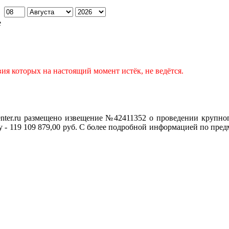
:
е
ия которых на настоящий момент истёк, не ведётся.
enter.ru размещено извещение №
42411352 о проведении крупног
- 119 109 879,00 руб
. С
более подробной информацией по предм