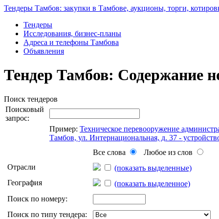
Тендеры Тамбов: закупки в Тамбове, аукционы, торги, котиров
Тендеры
Исследования, бизнес-планы
Адреса и телефоны Тамбова
Объявления
Тендер Тамбов: Содержание н
Поиск тендеров
Поисковый
запрос:
Пример:
Техническое перевооружение администра
Тамбов, ул. Интернациональная, д. 37 - устройс
Все слова
Любое из слов
Отрасли
(показать выделенные)
География
(показать выделенное)
Поиск по номеру:
Поиск по типу тендера: