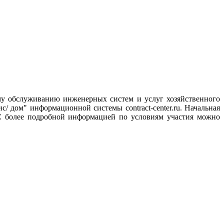
ому обслуживанию инженерных систем и услуг хозяйственного
с/ дом" информационной системы contract-center.ru. Н
ачальная
С
более подробной информацией по условиям участия можно