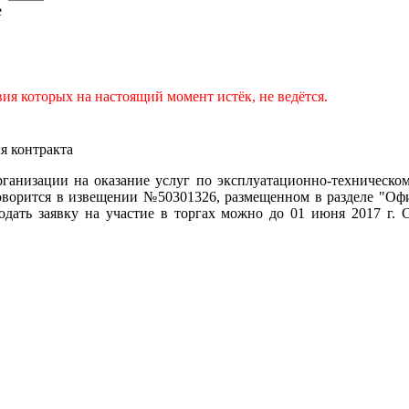
е
ия которых на настоящий момент истёк, не ведётся.
я контракта
рганизации на оказание услуг по эксплуатационно-техническ
оворится в извещении №
50301326, размещенном в разделе "
Офи
одать заявку на участие в торгах можно до 01 июня 2017 г.