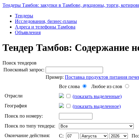
Тендеры Тамбов: закупки в Тамбове, аукционы, торги, котиров
Тендеры
Исследования, бизнес-планы
Адреса и телефоны Тамбова
Объявления
Тендер Тамбов: Содержание н
Поиск тендеров
Поисковый запрос:
Пример:
Поставка продуктов питания пече
Все слова
Любое из слов
Отрасли
(показать выделенные)
География
(показать выделенное)
Поиск по номеру:
Поиск по типу тендера:
Окончание действия:
C:
По