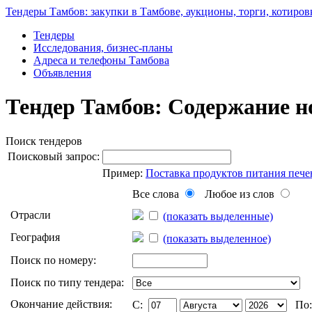
Тендеры Тамбов: закупки в Тамбове, аукционы, торги, котиров
Тендеры
Исследования, бизнес-планы
Адреса и телефоны Тамбова
Объявления
Тендер Тамбов: Содержание н
Поиск тендеров
Поисковый запрос:
Пример:
Поставка продуктов питания пече
Все слова
Любое из слов
Отрасли
(показать выделенные)
География
(показать выделенное)
Поиск по номеру:
Поиск по типу тендера:
Окончание действия:
C:
По