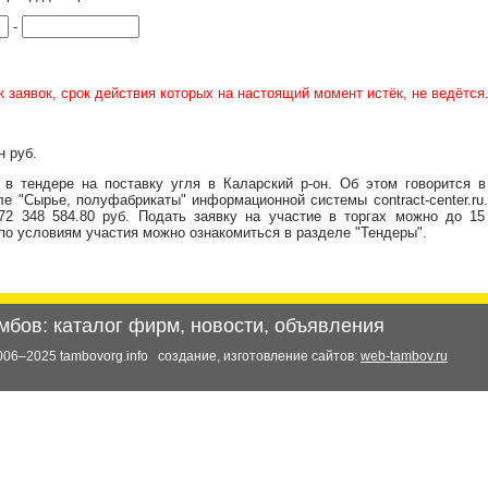
-
 заявок, срок действия которых на настоящий момент истёк, не ведётся
н руб.
 в тендере на поставку угля в Каларский р-он. Об этом
говорится 
е "Сырье, полуфабрикаты" информационной системы contract-center.ru
72 348 584.80 руб.
Подать заявку на участие в торгах можно до 15
по условиям участия можно ознакомиться в
разделе "Тендеры".
мбов: каталог фирм, новости, объявления
006–2025 tambovorg.info
создание, изготовление сайтов:
web-tambov.ru