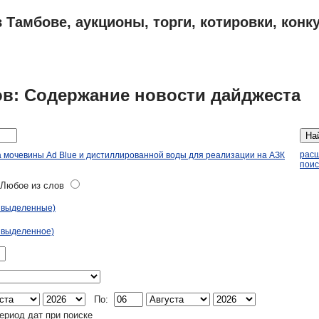
 Тамбове, аукционы, торги, котировки, конк
ПЛАНЫ
АДРЕСА И ТЕЛЕФОНЫ ТАМБОВА
ОБЪЯВЛЕНИЯ
в: Содержание новости дайджеста
На
рас
а мочевины Ad Blue и дистиллированной воды для реализации на АЗК
поис
юбое из слов
ь выделенные)
 выделенное)
По:
ериод дат при поиске