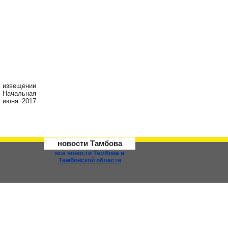
.
в извещении
. Н
ачальная
 июня 2017
новости Тамбова
все новости Тамбова и
Тамбовской области