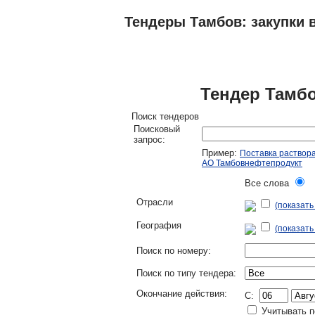
Тендеры Тамбов: закупки в
ТЕНДЕРЫ
ИССЛЕДОВАНИЯ, БИЗНЕС-
Тендер Тамбо
Поиск тендеров
Поисковый
запрос:
Пример:
Поставка раствор
АО Тамбовнефтепродукт
Все слова
Л
Отрасли
(показат
География
(показать
Поиск по номеру:
Поиск по типу тендера:
Окончание действия:
C:
Учитывать п