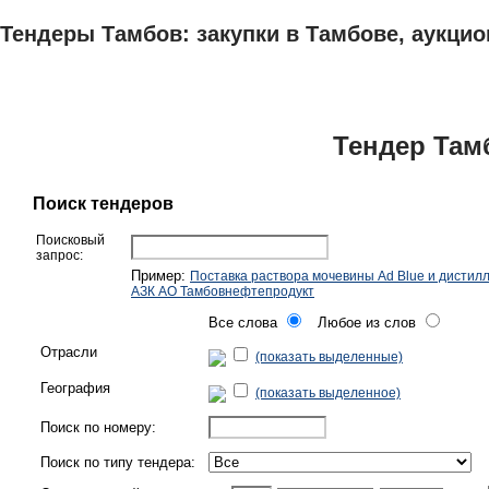
Тендеры Тамбов: закупки в Тамбове, аукцио
ТЕНДЕРЫ
ИССЛЕДОВАНИЯ, БИЗНЕС-ПЛАНЫ
АДРЕСА И ТЕЛЕФО
Тендер Там
Поиск тендеров
Поисковый
запрос:
Пример:
Поставка раствора мочевины Ad Blue и дистил
АЗК АО Тамбовнефтепродукт
Все слова
Любое из слов
Отрасли
(показать выделенные)
География
(показать выделенное)
Поиск по номеру:
Поиск по типу тендера: