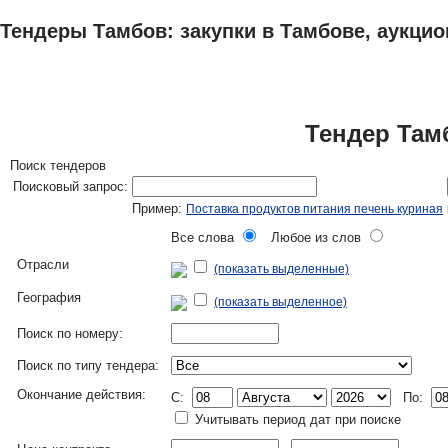
Тендеры Тамбов: закупки в Тамбове, аукцио
ТЕНДЕРЫ
ИССЛЕДОВАНИЯ, БИЗНЕС-ПЛАНЫ
АДРЕСА И ТЕЛЕФО
Тендер Там
Поиск тендеров
Поисковый запрос:
Пример:
Поставка продуктов питания печень куриная
Все слова
Любое из слов
Отрасли
(показать выделенные)
География
(показать выделенное)
Поиск по номеру:
Поиск по типу тендера:
Окончание действия:
C:
По:
Учитывать период дат при поиске