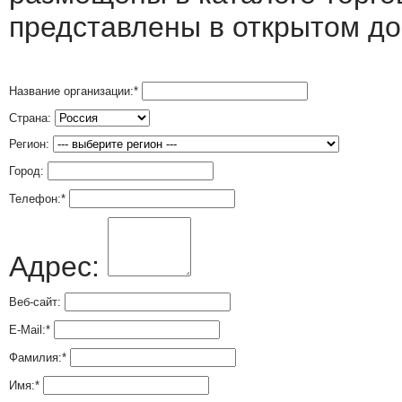
представлены в открытом до
Название организации:
*
Страна:
Регион:
Город:
Телефон:
*
Адрес:
Веб-сайт:
E-Mail:
*
Фамилия:
*
Имя:
*