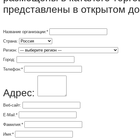
представлены в открытом до
Название организации:
*
Страна:
Регион:
Город:
Телефон:
*
Адрес:
Веб-сайт:
E-Mail:
*
Фамилия:
*
Имя:
*