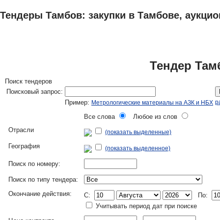
Тендеры Тамбов: закупки в Тамбове, аукцио
ТЕНДЕРЫ
ИССЛЕДОВАНИЯ, БИЗНЕС-ПЛАНЫ
АДРЕСА И ТЕЛЕФО
Тендер Там
Поиск тендеров
Поисковый запрос:
Пример:
р
Метрологические материалы на АЗК и НБХ
Все слова
Любое из слов
Отрасли
(показать выделенные)
География
(показать выделенное)
Поиск по номеру:
Поиск по типу тендера:
Окончание действия:
C:
По:
Учитывать период дат при поиске