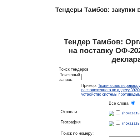
Тендеры Тамбов: закупки в
ТЕНДЕРЫ
ИССЛЕДОВАНИЯ, БИЗНЕС-
Тендер Тамбов: Ор
на поставку ОФ-20
деклар
Поиск тендеров
Поисковый
запрос:
Пример:
Техническое перевоор
расположенного по адресу 392000
устройство системы противоды
Все слова
Л
Отрасли
(показат
География
(показать
Поиск по номеру: