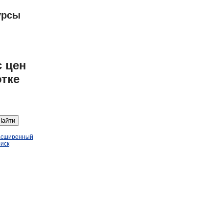
урсы
 цен
отке
Найти
асширенный
иск