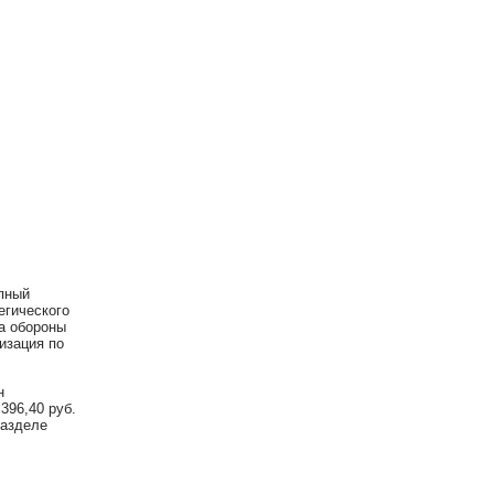
упный
егического
а обороны
изация по
н
396,40 руб.
разделе