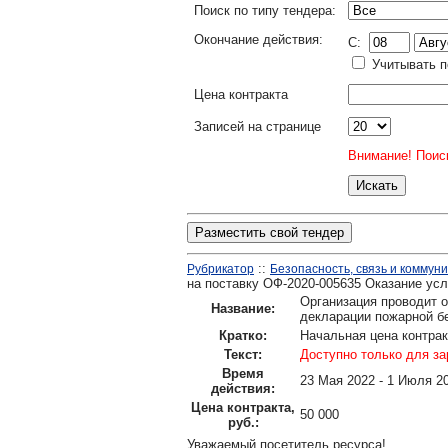
Поиск по типу тендера:
Окончание действия:
C:
Учитывать п
Цена контракта
Записей на странице
Внимание! Поиск
Разместить свой тендер
::
Рубрикатор
Безопасность, связь и коммун
на поставку ОФ-2020-005635 Оказание усл
Организация проводит о
Название:
декларации пожарной б
Кратко:
Начальная цена контрак
Текст:
Доступно только для за
Время
23 Мая 2022 - 1 Июля 2
действия:
Цена контракта,
50 000
руб.:
Уважаемый посетитель ресурса!