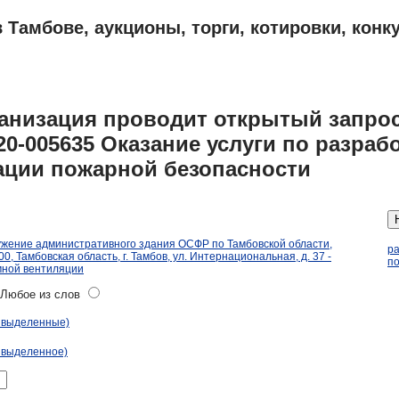
 Тамбове, аукционы, торги, котировки, конк
ПЛАНЫ
АДРЕСА И ТЕЛЕФОНЫ ТАМБОВА
ОБЪЯВЛЕНИЯ
ганизация проводит открытый запрос
20-005635 Оказание услуги по разраб
ации пожарной безопасности
ужение административного здания ОСФР по Тамбовской области,
р
, Тамбовская область, г. Тамбов, ул. Интернациональная, д. 37 -
по
мной вентиляции
юбое из слов
ь выделенные)
 выделенное)