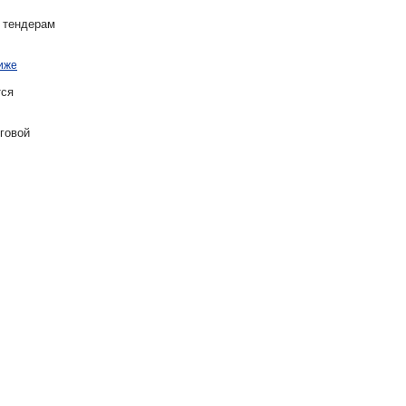
 тендерам
иже
ся
говой