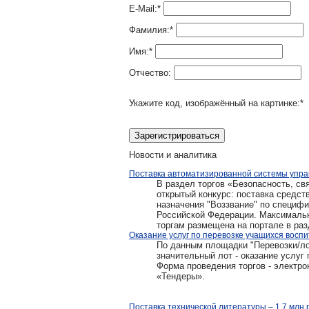
E-Mail:
*
Фамилия:
*
Имя:
*
Отчество:
Укажите код, изображённый на картинке:
*
Новости и аналитика
Поставка автоматизированной системы управ
В раздел торгов «Безопасность, свя
открытый конкурс: поставка средст
назначения "Воззвание" по специф
Российской Федерации. Максимальна
торгам размещена на портале в ра
Оказание услуг по перевозке учащихся воспи
По данным площадки "Перевозки/лог
значительный лот - оказание услуг 
Форма проведения торгов - электро
«Тендеры».
Поставка технической литературы – 1,7 млн 