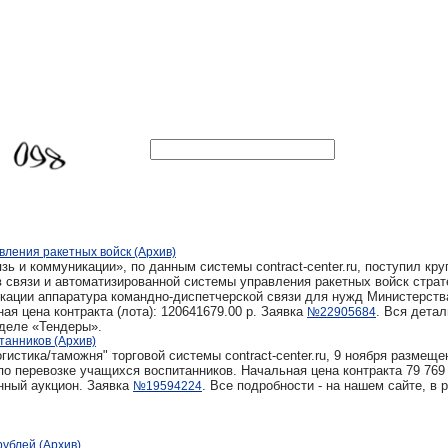
ления ракетных войск (Архив)
зь и коммуникации», по данным системы contract-center.ru, поступил кр
в связи и автоматизированной системы управления ракетных войск страт
икации аппаратура командно-диспетчерской связи для нужд Министерств
я цена контракта (лота): 120641679.00 р. Заявка
. Вся детал
№22905684
зделе «Тендеры».
танников (Архив)
истика/таможня" торговой системы contract-center.ru, 9 ноября размеще
по перевозке учащихся воспитанников. Начальная цена контракта 79 769 
нный аукцион. Заявка
. Все подробности - на нашем сайте, в 
№19594224
рублей (Архив)