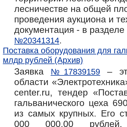
лесничестве на общей пл
проведения аукциона и те
документация - в разделе
.
№20341314
Поставка оборудования для галь
млдр рублей (Архив)
Заявка
– эт
№17839159
области «Электротехника»
center.ru, тендер «Пост
гальванического цеха 69
из самых крупных. Его с
000 000,00 рублей.