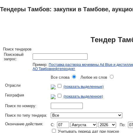
Тендеры Тамбов: закупки в Тамбове, аукцио
ТЕНДЕРЫ
ИССЛЕДОВАНИЯ, БИЗНЕС-ПЛАНЫ
АДРЕСА И ТЕЛЕФО
Тендер Там
Поиск тендеров
Поисковый
запрос:
Пример:
Поставка раствора мочевины Ad Blue и дистилл
АО Тамбовнефтепродукт
Все слова
Любое из слов
Отрасли
(показать выделенные)
География
(показать выделенное)
Поиск по номеру:
Поиск по типу тендера:
Окончание действия:
C:
По:
Учитывать период дат при поиске