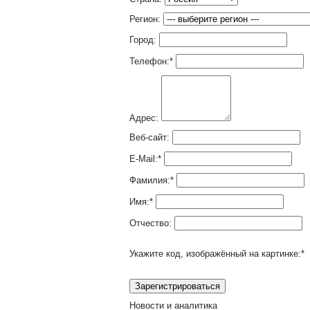
Регион:
Город:
Телефон:
*
Адрес:
Веб-сайт:
E-Mail:
*
Фамилия:
*
Имя:
*
Отчество:
Укажите код, изображённый на картинке:
*
Новости и аналитика