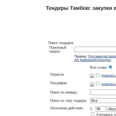
Тендеры Тамбов: закупки в
ТЕНДЕРЫ
ИССЛЕДОВАНИЯ, БИЗНЕС-
Поиск тендеров
Поисковый
запрос:
Пример:
Поставка раствор
АО Тамбовнефтепродукт
Все слова
Л
Отрасли
(показат
География
(показать
Поиск по номеру:
Поиск по типу тендера:
Окончание действия:
C:
Учитывать п