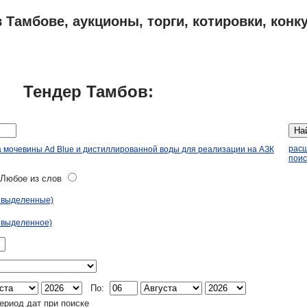
 Тамбове, аукционы, торги, котировки, конк
ПЛАНЫ
АДРЕСА И ТЕЛЕФОНЫ ТАМБОВА
ОБЪЯВЛЕНИЯ
Тендер Тамбов:
На
рас
а мочевины Ad Blue и дистиллированной воды для реализации на АЗК
поис
юбое из слов
ь выделенные)
 выделенное)
По:
ериод дат при поиске