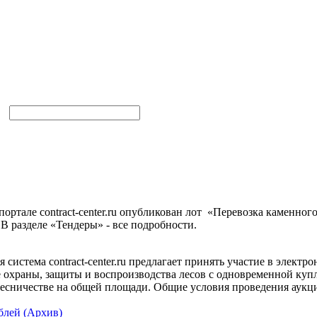
ортале contract-center.ru опубликован лот «Перевозка каменног
 В разделе «Тендеры» - все подробности.
система contract-center.ru предлагает принять участие в электро
е охраны, защиты и воспроизводства лесов с одновременной куп
есничестве на общей площади. Общие условия проведения аукцио
блей (Архив)