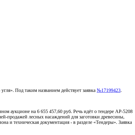
о угля». Под таким названием действует заявка
№17199423
.
нном аукционе на 6 655 457,60 руб. Речь идёт о тендере АР-5208
лей-продажей лесных насаждений для заготовки древесины,
на и техническая документация - в разделе «Тендеры». Заявка