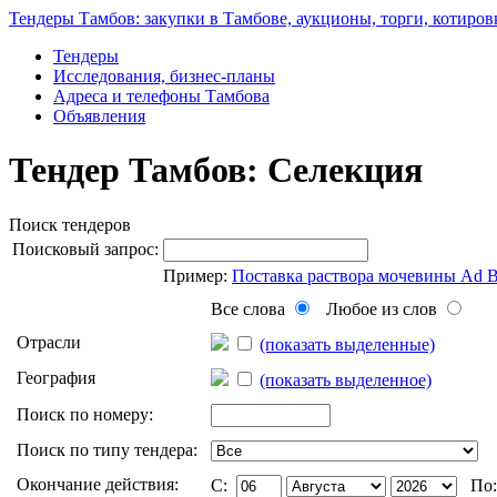
Тендеры Тамбов: закупки в Тамбове, аукционы, торги, котиров
Тендеры
Исследования, бизнес-планы
Адреса и телефоны Тамбова
Объявления
Тендер Тамбов: Селекция
Поиск тендеров
Поисковый запрос:
Пример:
Поставка раствора мочевины Ad 
Все слова
Любое из слов
Отрасли
(показать выделенные)
География
(показать выделенное)
Поиск по номеру:
Поиск по типу тендера:
Окончание действия:
C:
По