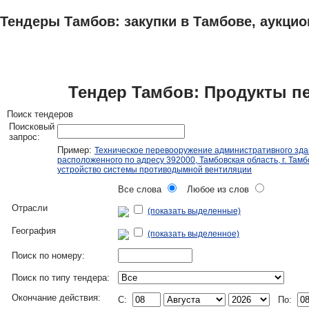
Тендеры Тамбов: закупки в Тамбове, аукцио
ТЕНДЕРЫ
ИССЛЕДОВАНИЯ, БИЗНЕС-ПЛАНЫ
АДРЕСА И ТЕЛЕФО
Тендер Тамбов: Продукты п
Поиск тендеров
Поисковый
запрос:
Пример:
Техническое перевооружение административного зда
расположенного по адресу 392000, Тамбовская область, г. Тамбо
устройство системы противодымной вентиляции
Все слова
Любое из слов
Отрасли
(показать выделенные)
География
(показать выделенное)
Поиск по номеру:
Поиск по типу тендера:
Окончание действия:
C:
По: