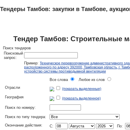
Тендеры Тамбов: закупки в Тамбове, аукцио
ТЕНДЕРЫ
ИССЛЕДОВАНИЯ, БИЗНЕС-ПЛАНЫ
АДРЕСА И ТЕЛЕФО
Тендер Тамбов: Строительные 
Поиск тендеров
Поисковый
запрос:
Пример:
Техническое перевооружение административного зда
расположенного по адресу 392000, Тамбовская область, г. Тамбо
устройство системы противодымной вентиляции
Все слова
Любое из слов
Отрасли
(показать выделенные)
География
(показать выделенное)
Поиск по номеру:
Поиск по типу тендера:
Окончание действия:
C:
По: