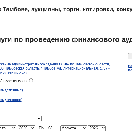
 Тамбове, аукционы, торги, котировки, конк
ПЛАНЫ
АДРЕСА И ТЕЛЕФОНЫ ТАМБОВА
ОБЪЯВЛЕНИЯ
луги по проведению финансового ау
ужение административного здания ОСФР по Тамбовской области,
р
, Тамбовская область, г. Тамбов, ул. Интернациональная, д. 37 -
по
мной вентиляции
юбое из слов
ь выделенные)
 выделенное)
По: