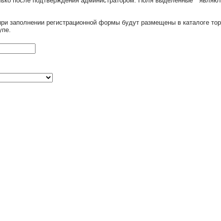
олько после подтверждения администратором. Поля выделенные
*
являют
при заполнении регистрационной формы будут размещены в каталоге тор
упе.