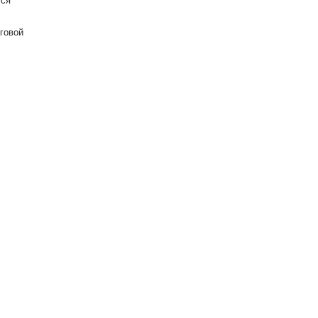
ся
говой