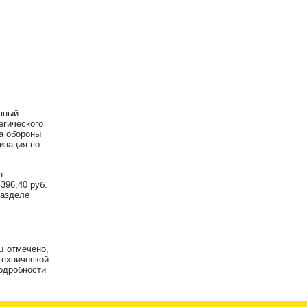
упный
егического
а обороны
изация по
н
396,40 руб.
разделе
ru отмечено,
технической
подробности