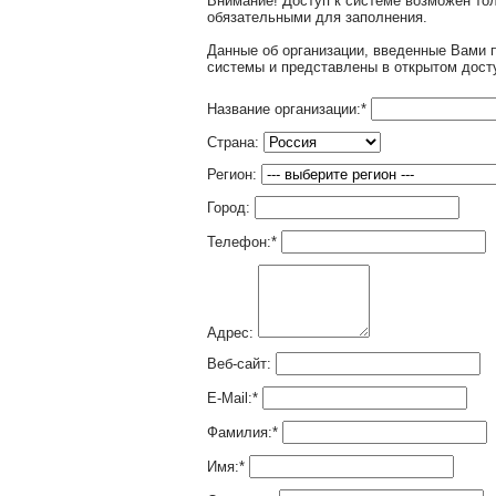
Внимание! Доступ к системе возможен т
обязательными для заполнения.
Данные об организации, введенные Вами 
системы и представлены в открытом дост
Название организации:
*
Страна:
Регион:
Город:
Телефон:
*
Адрес:
Веб-сайт:
E-Mail:
*
Фамилия:
*
Имя:
*