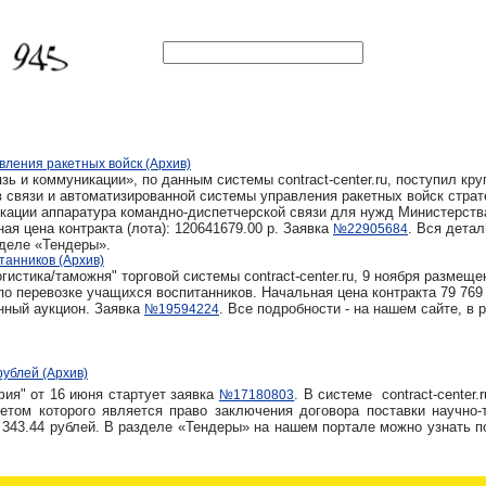
ления ракетных войск (Архив)
зь и коммуникации», по данным системы contract-center.ru, поступил кр
в связи и автоматизированной системы управления ракетных войск страт
икации аппаратура командно-диспетчерской связи для нужд Министерств
я цена контракта (лота): 120641679.00 р. Заявка
. Вся детал
№22905684
зделе «Тендеры».
танников (Архив)
истика/таможня" торговой системы contract-center.ru, 9 ноября размеще
по перевозке учащихся воспитанников. Начальная цена контракта 79 769 
нный аукцион. Заявка
. Все подробности - на нашем сайте, в 
№19594224
рублей (Архив)
фия" от 16 июня стартует заявка
. В системе contract-center.
№17180803
метом которого является право заключения договора поставки научно-
8 343.44 рублей. В разделе «Тендеры» на нашем портале можно узнать 