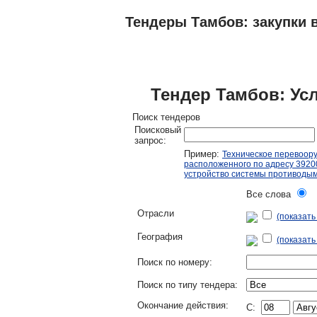
Тендеры Тамбов: закупки в
ТЕНДЕРЫ
ИССЛЕДОВАНИЯ, БИЗНЕС-
Тендер Тамбов: Ус
Поиск тендеров
Поисковый
запрос:
Пример:
Техническое перевоор
расположенного по адресу 392000
устройство системы противоды
Все слова
Л
Отрасли
(показат
География
(показать
Поиск по номеру:
Поиск по типу тендера:
Окончание действия:
C: