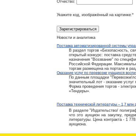
Отчество:
Укажите код, изображённый на картинке:
*
Новости и аналитика
Поставка автоматизированной системы управ
В раздел торгов «Безопасность, свя
открытый конкурс: поставка средст
назначения "Воззвание" по специф
Российской Федерации. Максимальна
торгам размещена на портале в ра
Оказание услуг по перевозке учащихся воспи
По данным площадки "Перевозки/лог
значительный лот - оказание услуг 
Форма проведения торгов - электро
«Тендеры».
Поставка технической литературы – 1,7 млн 
В разделе "Издательство/ полигра
что это аукцион на закупку, пред
литературы. Цена контракта - 1 77
аукциона.