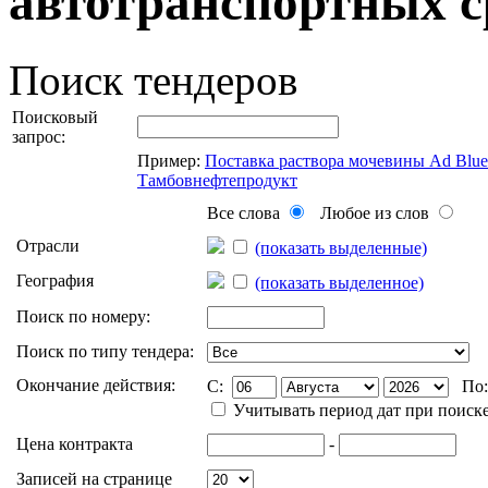
автотранспортных ср
Поиск тендеров
Поисковый
запрос:
Пример:
Поставка раствора мочевины Ad Blu
Тамбовнефтепродукт
Все слова
Любое из слов
Отрасли
(показать выделенные)
География
(показать выделенное)
Поиск по номеру:
Поиск по типу тендера:
Окончание действия:
C:
По
Учитывать период дат при поиск
Цена контракта
-
Записей на странице