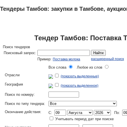
Тендеры Тамбов: закупки в Тамбове, аукцио
ТЕНДЕРЫ
ИССЛЕДОВАНИЯ, БИЗНЕС-ПЛАНЫ
АДРЕСА И ТЕЛЕФО
Тендер Тамбов: Поставка 
Поиск тендеров
Поисковый запрос:
Найти
Пример:
расширенный поиск
Поставка молока
Все слова
Любое из слов
Отрасли
(показать выделенные)
География
(показать выделенное)
Поиск по номеру:
Поиск по типу тендера:
Окончание действия:
C:
По:
Учитывать период дат при поиске