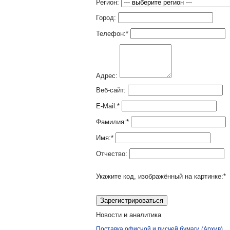
Регион:
Город:
Телефон:
*
Адрес:
Веб-сайт:
E-Mail:
*
Фамилия:
*
Имя:
*
Отчество:
Укажите код, изображённый на картинке:
*
Новости и аналитика
Поставка офисной и писчей бумаги (Архив)