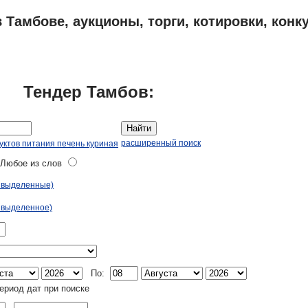
 Тамбове, аукционы, торги, котировки, конк
ПЛАНЫ
АДРЕСА И ТЕЛЕФОНЫ ТАМБОВА
ОБЪЯВЛЕНИЯ
Тендер Тамбов:
Найти
расширенный поиск
уктов питания печень куриная
юбое из слов
ь выделенные)
 выделенное)
По:
ериод дат при поиске