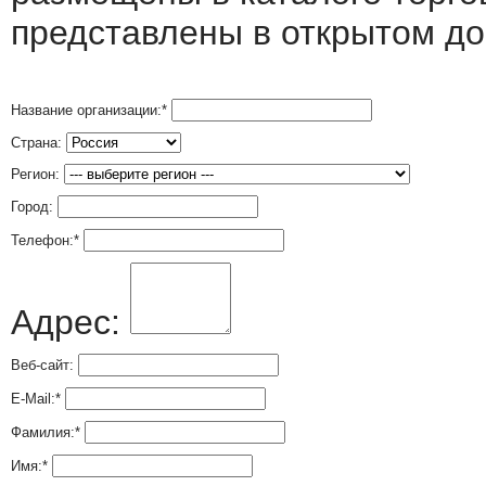
представлены в открытом до
Название организации:
*
Страна:
Регион:
Город:
Телефон:
*
Адрес:
Веб-сайт:
E-Mail:
*
Фамилия:
*
Имя:
*