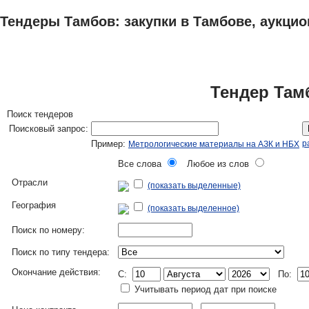
Тендеры Тамбов: закупки в Тамбове, аукцио
ТЕНДЕРЫ
ИССЛЕДОВАНИЯ, БИЗНЕС-ПЛАНЫ
АДРЕСА И ТЕЛЕФО
Тендер Там
Поиск тендеров
Поисковый запрос:
Пример:
р
Метрологические материалы на АЗК и НБХ
Все слова
Любое из слов
Отрасли
(показать выделенные)
География
(показать выделенное)
Поиск по номеру:
Поиск по типу тендера:
Окончание действия:
C:
По:
Учитывать период дат при поиске