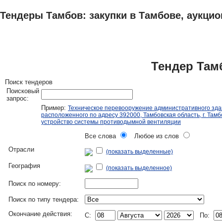
Тендеры Тамбов: закупки в Тамбове, аукцио
ТЕНДЕРЫ
ИССЛЕДОВАНИЯ, БИЗНЕС-ПЛАНЫ
АДРЕСА И ТЕЛЕФО
Тендер Там
Поиск тендеров
Поисковый
запрос:
Пример:
Техническое перевооружение административного зда
расположенного по адресу 392000, Тамбовская область, г. Тамбо
устройство системы противодымной вентиляции
Все слова
Любое из слов
Отрасли
(показать выделенные)
География
(показать выделенное)
Поиск по номеру:
Поиск по типу тендера:
Окончание действия:
C:
По: