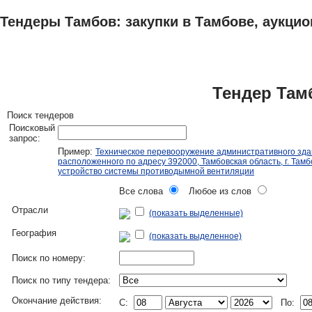
Тендеры Тамбов: закупки в Тамбове, аукцио
ТЕНДЕРЫ
ИССЛЕДОВАНИЯ, БИЗНЕС-ПЛАНЫ
АДРЕСА И ТЕЛЕФО
Тендер Там
Поиск тендеров
Поисковый
запрос:
Пример:
Техническое перевооружение административного зда
расположенного по адресу 392000, Тамбовская область, г. Тамбо
устройство системы противодымной вентиляции
Все слова
Любое из слов
Отрасли
(показать выделенные)
География
(показать выделенное)
Поиск по номеру:
Поиск по типу тендера:
Окончание действия:
C:
По: